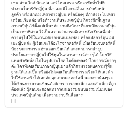
เช่น ล่าม ไกด์ นักแปล แอร์โฮสเตรส หรืออาชีพทั่วไปที่
ทำงานในบริษัทญี่ปุ่น ที่อาจจะมีโอกาสสื่อสารกับหัวหน้า
ลูกค้า หรือนักท่องเที่ยวชาวญี่ปุ่น หรือน้องๆ ที่กำลังจะไปเที่ยว
เตรียมเรียนต่อ หรือทำงานที่ประเทศญี่ปุ่น ก็ควรฝึกพื้นฐาน
ภาษาญี่ปุ่นไว้ตั้งแต่เนิ่นๆค่ะ รวมถึงน้องๆที่อยากฝึกภาษาญี่ปุ่น
เป็นภาษาที่สาม ไว้เป็นความสามารถพิเศษ หรือเรียนเพื่อนำ
ความรู้ไปใช้ในงานอดิเรกเช่นแปลเพลง หรือแปลการ์ตูน อนิ
เมะญี่ปุ่นค่ะ ผู้เรียนจะได้อะไรจากคอร์สนี้ เมื่อเรียนจบคอร์สนี้
น้องๆจะสามารถ อ่านออกเขียนได้ และสามารถนำรูป
ประโยคภาษาญี่ปุ่นไปใช้พูดในสถานการณ์ต่างๆได้ โดยวิธี
แทนคำศัพท์ลงไปในรูปประโยค ไม่ต้องท่องจำไวยากรณ์ยากๆ
ค่ะ ใครที่เคยเรียนภาษาญี่ปุ่นมาแล้วก็สามารถทบความรู้พื้น
ฐานให้แน่นขึ้น หรือยังไม่เคยเรียนก็สามารถเรียนได้และนำ
ไปใช้งานจริงได้เลยค่ะ จุดเด่นของคอร์สนี้ นอกจากน้องๆจะ
ได้เรียนการอ่าน/เขียนตัวอักษร การออกเสียงและสำเนียงที่ถูก
ต้องแล้ว ผู้สอนจะสอดแทรกวัฒนธรรมขนบธรรมเนียมของ
ประเทศญี่ปุ่นด้วย เพื่อความราบรื่นสื่อสาร
||||